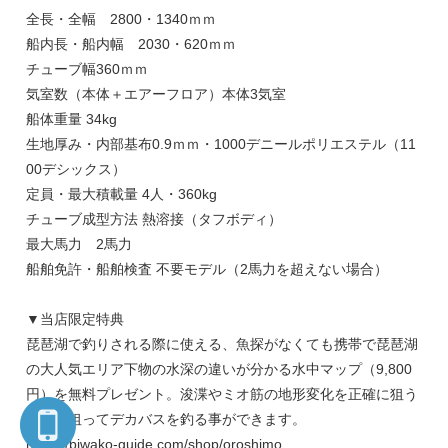
全長・全幅 2800・1340ｍｍ
船内長・船内幅 2030・620ｍｍ
チューブ幅360ｍｍ
気室数（本体＋エアーフロア）本体3気室
船体重量 34kg
生地厚み・内部基布0.9ｍｍ・1000デニールポリエステル（11
00デシックス）
定員・最大積載量 4人・360kg
チューブ成型方法 熱溶接（タフボディ）
最大馬力 2馬力
船舶免許・船舶検査 不要モデル（2馬力を超えない場合）
▼当店限定特典
琵琶湖で釣りされる際に使える、魚探がなくても携帯で琵琶湖
の大人気エリア下物の水深の違いが分かる水中マップ（9,800
円）を無料プレゼント。浚渫やミオ筋の地形変化を正確に狙う
事で、狙ってデカバスを釣る事ができます。
https://biwako-guide.com/shop/oroshimo