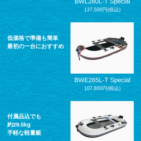
BWL280L-T Special
137,500円(税込)
低価格で準備も簡単
最初の一台におすすめ
BWE265L-T Special
107,800円(税込)
付属品込でも
約29.5kg
手軽な軽量艇