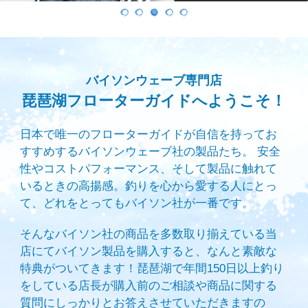
1
2
3
4
5
バイソンウェーブ専門店
琵琶湖フローターガイドへようこそ！
日本で唯一のフローターガイドが自信を持ってお
すすめするバイソンウェーブ社の製品たち。 安全
性やコストパフォーマンス、そして製品に触れて
いるときの高揚感。釣りを心から愛する人にとっ
て、どれをとってもバイソン社が一番です。
そんなバイソン社の商品を多数取り揃えている当
店にてバイソン製品を購入すると、なんと素敵な
特典がついてきます！琵琶湖で年間150日以上釣り
をしている店長が購入前のご相談や商品に関する
質問にしっかりとお答えさせていただきますの