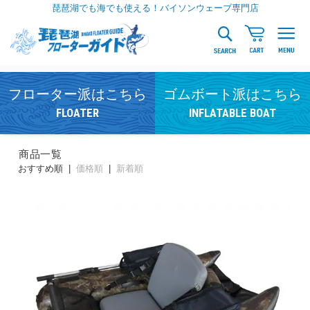
琵琶湖でも海でも使える！バイソンウェーブ専門店
フローター派はこちら
ゴムボート派はこちら
FLOATER
INFLATABLE BOAT
商品一覧
おすすめ順 |
価格順
|
新着順